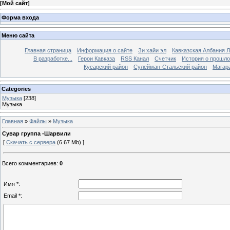
[
Мой сайт
]
Форма входа
Меню сайта
Главная страница
Информация о сайте
Зи хайи эл
Кавказская Албания Л
В разработке...
Герои Кавказа
RSS Канал
Счетчик
История о прошло
Кусарский район
Сулейман-Стальский район
Магар
Categories
Музыка
[238]
Музыка
Главная
»
Файлы
»
Музыка
Сувар группа -Шарвили
[
Скачать с сервера
(6.67 Mb) ]
Всего комментариев
:
0
Имя *:
Email *: