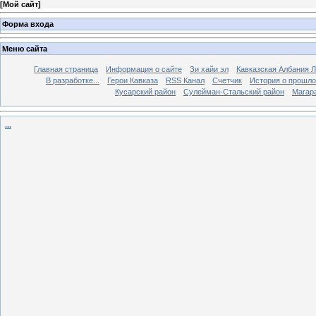
[
Мой сайт
]
Форма входа
Меню сайта
Главная страница
Информация о сайте
Зи хайи эл
Кавказская Албания Л
В разработке...
Герои Кавказа
RSS Канал
Счетчик
История о прошло
Кусарский район
Сулейман-Стальский район
Магар
...