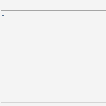
...
...