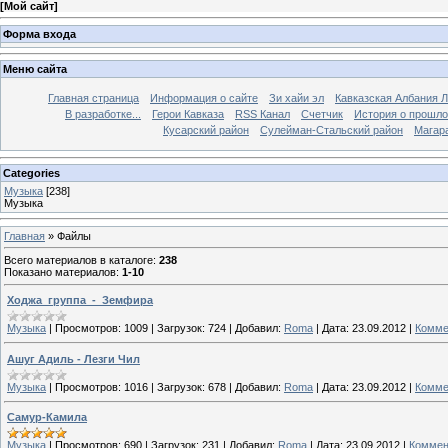
[
Мой сайт
]
Форма входа
Меню сайта
Главная страница
Информация о сайте
Зи хайи эл
Кавказская Албания Л
В разработке...
Герои Кавказа
RSS Канал
Счетчик
История о прошло
Кусарский район
Сулейман-Стальский район
Магар
Categories
Музыка
[238]
Музыка
Главная
»
Файлы
Всего материалов в каталоге
:
238
Показано материалов
:
1-10
Ходжа_группа_-_Земфира
Музыка
|
Просмотров:
1009
|
Загрузок:
724
|
Добавил:
Roma
|
Дата:
23.09.2012
|
Комме
Ашуг Адиль - Лезги Чил
Музыка
|
Просмотров:
1016
|
Загрузок:
678
|
Добавил:
Roma
|
Дата:
23.09.2012
|
Комме
Самур-Камила
Музыка
|
Просмотров:
690
|
Загрузок:
231
|
Добавил:
Roma
|
Дата:
23.09.2012
|
Коммен